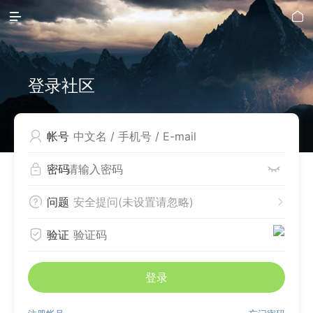


登录社区

帐号


密码

问题
安全提问(未设置请忽略)


验证
登录